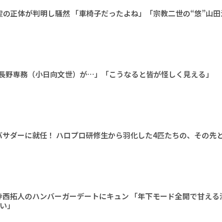
聖の正体が判明し騒然 「車椅子だったよね」「宗教二世の“悠”山
さか長野専務（小日向文世）が…」「こうなると皆が怪しく見える」
アンバサダーに就任！ ハロプロ研修生から羽化した4匹たちの、その先
寺西拓人のハンバーガーデートにキュン 「年下モード全開で甘える
い」