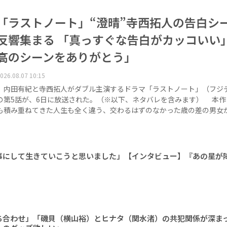
「ラストノート」“澄晴”寺西拓人の告白シ
反響集まる 「真っすぐな告白がカッコいい
高のシーンをありがとう」
026.08.07 10:15
内田有紀と寺西拓人がダブル主演するドラマ「ラストノート」（フジ
の第5話が、6日に放送された。（※以下、ネタバレを含みます） 本作
も積み重ねてきた人生も全く違う、交わるはずのなかった歳の差の男女
事にして生きていこうと思いました」【インタビュー】『あの星が
ち合わせ」「磯貝（横山裕）とヒナタ（関水渚）の共犯関係が深ま