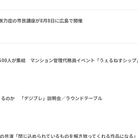
無力症の市民講座が8月8日に広島で開催
1500人が集結 マンション管理代務員イベント「うぇるねすシップ
きるのか 「デジブレ」説明会／ラウンドテーブル
りの共演「閉じ込められているものを解き放ってくれる作品になる