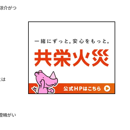
田涼介がつ
とは
澄晴がい