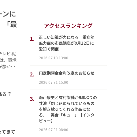
ーンに
」「最
アクセスランキング
1.
正しい知識が力になる 重症筋
無力症の市民講座が9月12日に
愛知で開催
テレビ系）
2026.07.13 13:00
は、環境
が静か…
2.
円定期預金金利改定のお知らせ
2026.07.31 15:00
降る丘
3.
瀬戸康史と有村架純が9年ぶりの
共演「閉じ込められているもの
を解き放ってくれる作品にな
る」 舞台「キュー」【インタ
ビュー】
2026.07.31 08:00
ってきて