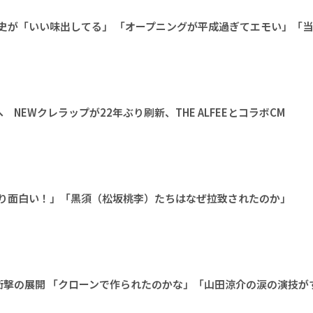
町隆史が「いい味出してる」 「オープニングが平成過ぎてエモい」「
NEWクレラップが22年ぶり刷新、THE ALFEEとコラボCM
っぱり面白い！」「黒須（松坂桃李）たちはなぜ拉致されたのか」
衝撃の展開 「クローンで作られたのかな」「山田涼介の涙の演技が