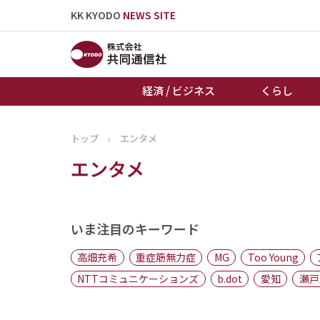
KK KYODO
NEWS SITE
経済 / ビジネス
くらし
トップ
›
エンタメ
トップページ
エンタメ
お知らせ
いま注目のキーワード
高畑充希
重症筋無力症
MG
Too Young
NTTコミュニケーションズ
b.dot
愛知
瀬戸