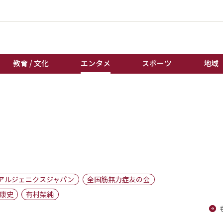
教育 / 文化
エンタメ
スポーツ
地域
経済 / ビジネス
誰もが輝いて働く社会へ
くらし
天皇杯サッカー
教育 / 文化
オートレース
エンタメ
競輪
スポーツ
ボートレース
地域
棋王戦
アルジェニクスジャパン
全国筋無力症友の会
キーパーソン
女流本因坊戦
康史
有村架純