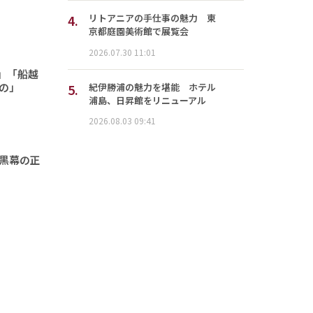
4.
リトアニアの手仕事の魅力 東
京都庭園美術館で展覧会
2026.07.30 11:01
」「船越
の」
5.
紀伊勝浦の魅力を堪能 ホテル
浦島、日昇館をリニューアル
2026.08.03 09:41
「黒幕の正