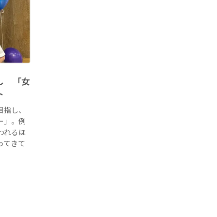
し 「女
ト
目指し、
ー」。例
われるほ
ってきて