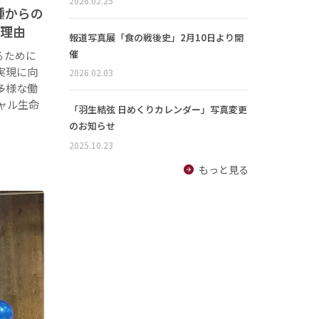
2026.02.25
種からの
る理由
報道写真展「食の戦後史」2月10日より開
催
るために
実現に向
2026.02.03
多様な働
ャル生命
「羽生結弦 日めくりカレンダー」写真変更
のお知らせ
2025.10.23
もっと見る