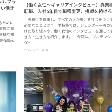
レルブラ
【働く女性～キャリアインタビュー】異業
しい働き
転職、入社5年目で職種変更、挑戦を続け
多様性を尊重し、すべての人が輝ける社会をつく
るために
必要なこととは？ 本特集では、ジェンダー平等の
実現に向
けた取り組みや、働く女性のインタビューを通して
多様な働
き方・生き方を紹介します。 今回は、プルデンシ
存在感を
保…
2025.07.29 14:00