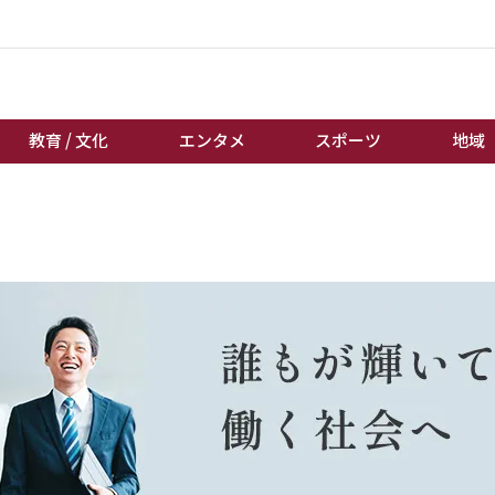
教育 / 文化
エンタメ
スポーツ
地域
経済 / ビジネス
誰もが輝いて働く社会へ
くらし
天皇杯サッカー
教育 / 文化
オートレース
エンタメ
競輪
スポーツ
ボートレース
地域
棋王戦
キーパーソン
女流本因坊戦