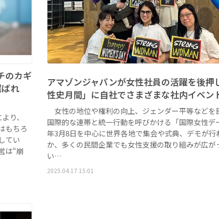
チのカギ
アマゾンジャパンが女性社員の活躍を後押
選ばれ
性史月間」に自社でさまざまな社内イベン
女性の地位や権利の向上、ジェンダー平等などを
により、
国際的な連帯と統一行動を呼びかける「国際女性デ
はもちろ
年3月8日を中心に世界各地で集会や式典、デモが行
してい
か、多くの民間企業でも女性支援の取り組みが広が
営は“崩
い…
2025.04.17 15:01