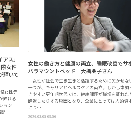
イアス」
女性の働き方と健康の両立、睡眠改善で
国際女性
パラマウントベッド 大槻朋子さん
が輝いて
女性が社会で生き生きと活躍するために欠かせな
一つが、キャリアとヘルスケアの両立。しかし体調
国際女性デ
きやすい更年期世代では、健康課題が職場を離れた
が輝ける
辞退したりする原因となり、企業にとっては人的資
ッション
につ…
新聞…
2026.03.05 09:56