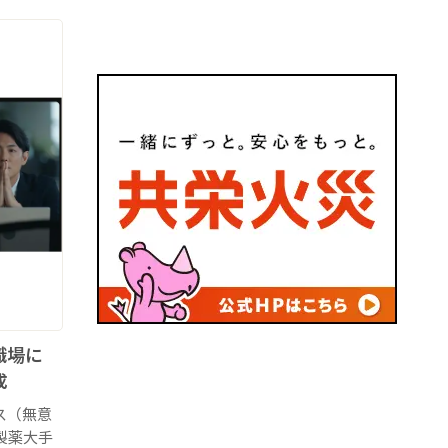
い職場に
成
ス（無意
製薬大手